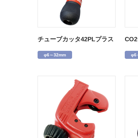
チューブカッタ42PLプラス
CO
φ6～32mm
φ6