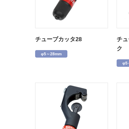
チューブカッタ28
チュ
ク
φ5～28mm
φ5