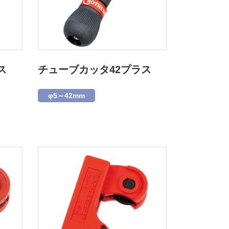
ス
チューブカッタ42プラス
φ5～42mm