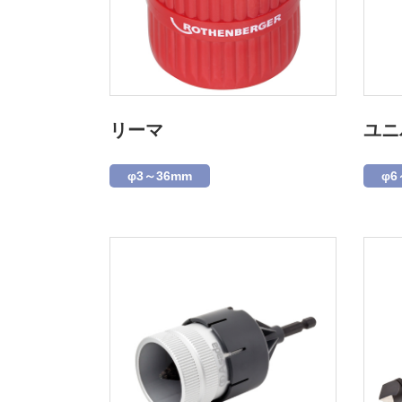
リーマ
ユニ
φ3～36mm
φ6