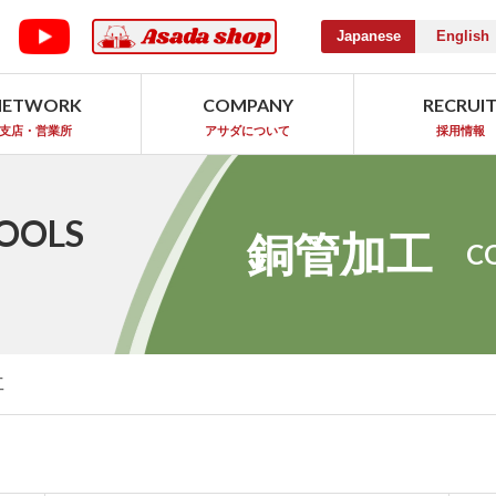
Japanese
English
NETWORK
COMPANY
RECRUI
支店・営業所
アサダについて
採用情報
OOLS
銅管加工
C
工