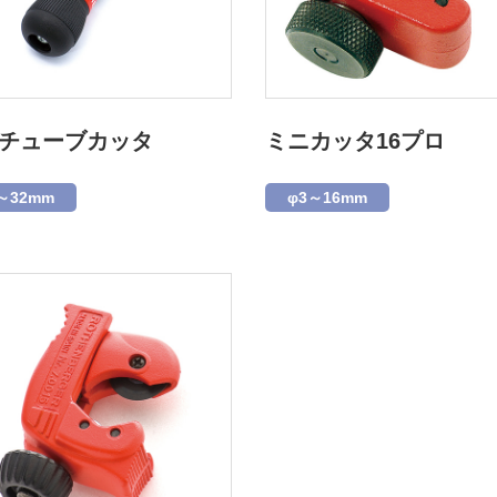
2チューブカッタ
ミニカッタ16プロ
～32mm
φ3～16mm