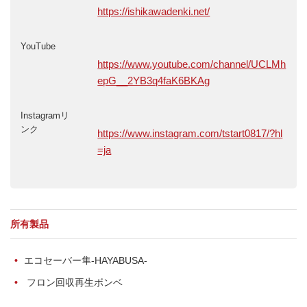
https://ishikawadenki.net/
YouTube
https://www.youtube.com/channel/UCLMh
epG__2YB3q4faK6BKAg
Instagramリ
ンク
https://www.instagram.com/tstart0817/?hl
=ja
所有製品
エコセーバー隼-HAYABUSA-
フロン回収再生ボンベ