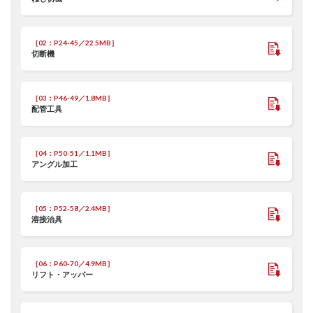
［02：P24-45／22.5MB］
切断機
［03：P46-49／1.8MB］
配管工具
［04：P50-51／1.1MB］
アングル加工
［05：P52-58／2.4MB］
溶接治具
［06：P60-70／4.9MB］
リフト・アッパー