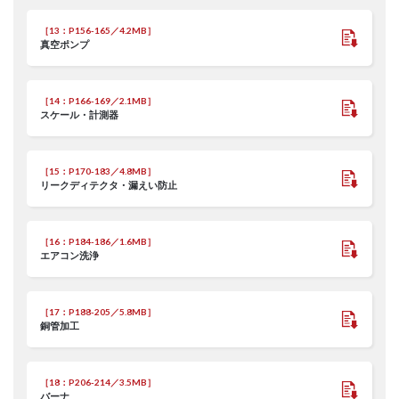
［13：P156-165／4.2MB］
真空ポンプ
［14：P166-169／2.1MB］
スケール・計測器
［15：P170-183／4.8MB］
リークディテクタ・漏えい防止
［16：P184-186／1.6MB］
エアコン洗浄
［17：P188-205／5.8MB］
銅管加工
［18：P206-214／3.5MB］
バーナ