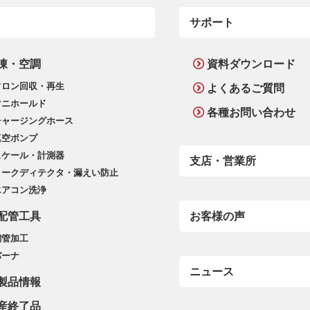
サポート
凍・空調
資料ダウンロード
フロン回収・再生
よくあるご質問
マニホールド
各種お問い合わせ
チャージングホース
真空ポンプ
スケール・計測器
支店・営業所
リークディテクタ・漏えい防止
エアコン洗浄
配管工具
お客様の声
銅管加工
バーナ
ニュース
製品情報
産終了品