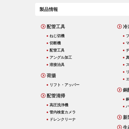
製品情報
配管工具
冷
ねじ切機
切断機
配管工具
アングル加工
溶接治具
荷揚
リフト・アッパー
銅
配管清掃
高圧洗浄機
管内検査カメラ
新
ドレンクリーナ
生