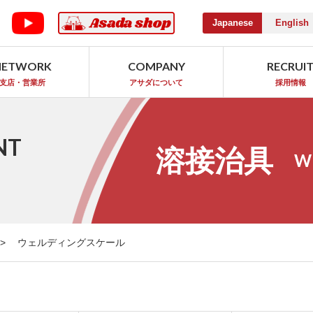
Japanese
English
NETWORK
COMPANY
RECRUI
支店・営業所
アサダについて
採用情報
NT
溶接治具
W
ウェルディングスケール