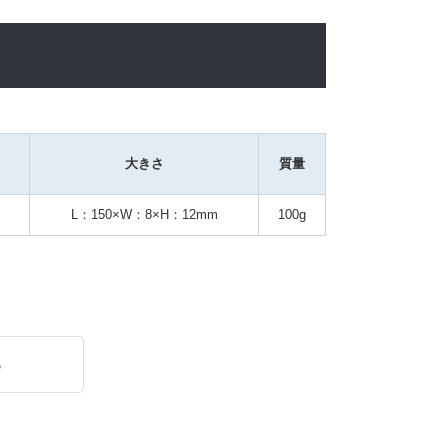
大きさ
質量
L：150×W：8×H：12mm
100g
る