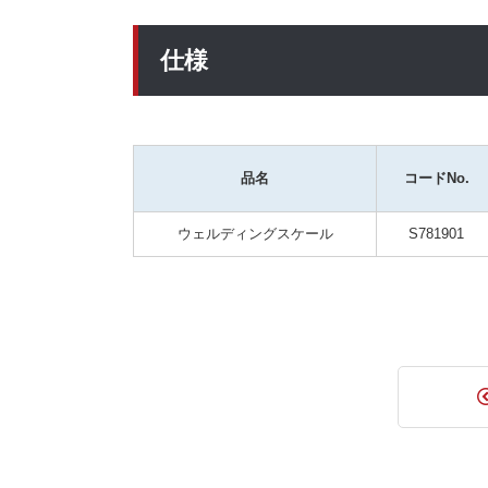
仕様
品名
コードNo.
ウェルディングスケール
S781901