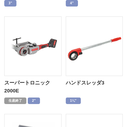
3"
4"
スーパートロニック
ハンドスレッダ3
2000E
生産終了
2"
1¼"