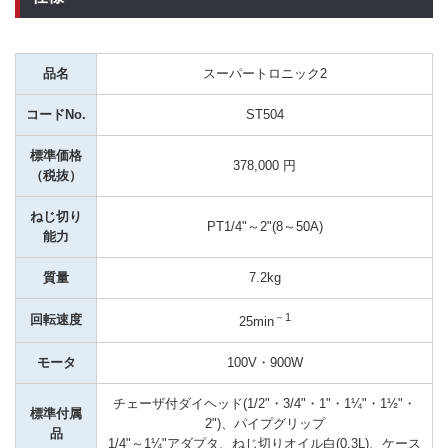
品名
スーパートロニック2
コードNo.
ST504
標準価格
378,000 円
（税抜）
ねじ切り
PT1/4"～2"(8～50A)
能力
質量
7.2kg
－1
回転速度
25min
モータ
100V・900W
チェーザ付ダイヘッド(1/2"・3/4"・1"・1¼"・1½"・
標準付属
2")、パイプグリップ

品
1/4"～1¼"アダプタ、ねじ切りオイル白(0.3L)、ケース