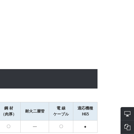
鋼 材

電 線

適応機種

耐火二層管
（肉厚）
ケーブル
H65
〇
―
〇
●