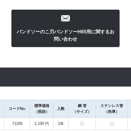
バンドソーのこ刃バンドソーH65用に関するお
問い合わせ
標準価格
鋼 管

ステンレス管

コードNo.
入数
（税抜）
（サイズ）
（肉厚）
71169
2,100 円
3本
〇
〇