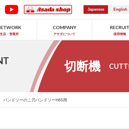
Japanese
English
NETWORK
COMPANY
RECRUI
支店・営業所
アサダについて
採用情報
NT
切断機
CUTT
バンドソーのこ刃バンドソーH65用