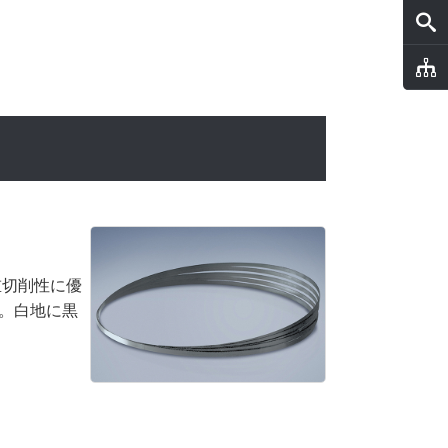
重切削性に優
。白地に黒