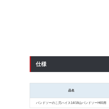
仕様
品名
バンドソーのこ刃ハイス14/18山バンドソーH65用