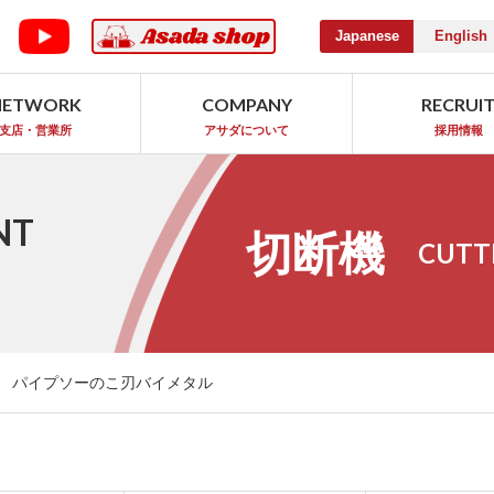
Japanese
English
NETWORK
COMPANY
RECRUI
支店・営業所
アサダについて
採用情報
NT
切断機
CUTT
パイプソーのこ刃バイメタル