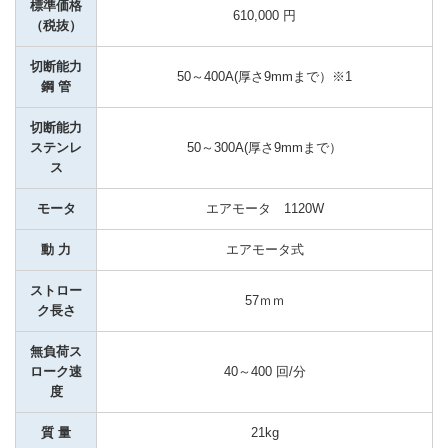
標準価格
610,000 円
（税抜）
切断能力

鋼 管
切断能力

ステンレ
50～300A(厚さ9mmまで）
ス
モータ
エアモータ　1120W
動 力
エアモータ式
ストロー
57ｍｍ
ク長さ
無負荷ス
ローク速
40～400 回/分
度
質 量
21kg