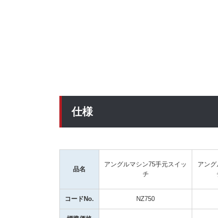
仕様
アングルマシン75手元スイッ
アング
品名
チ
コードNo.
NZ750