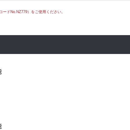
ードNo.NZ779）をご使用ください。
能
能