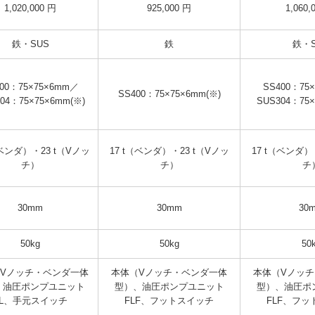
1,020,000 円
925,000 円
1,060,
鉄・SUS
鉄
鉄・S
00：75×75×6mm／
SS400：75
SS400：75×75×6mm(※)
04：75×75×6mm(※)
SUS304：75×
（ベンダ）・23 t（Vノッ
17 t（ベンダ）・23 t（Vノッ
17 t（ベンダ）
チ）
チ）
チ
30mm
30mm
30
50kg
50kg
50
Vノッチ・ベンダ一体
本体（Vノッチ・ベンダ一体
本体（Vノッ
、油圧ポンプユニット
型）、油圧ポンプユニット
型）、油圧ポ
FL、手元スイッチ
FLF、フットスイッチ
FLF、フ