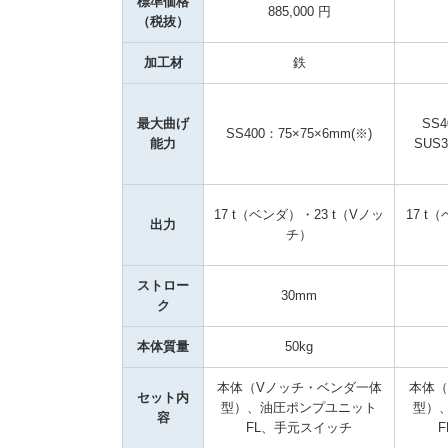
標準価格
885,000 円
（税抜）
加工材
鉄
最大曲げ
SS4
SS400：75×75×6mm(※)
能力
SUS3
17 t（ベンダ）・23 t（Vノッ
17 t
出力
チ）
ストロー
30mm
ク
本体質量
50kg
本体（Vノッチ・ベンダ一体
本体（
セット内
型）、油圧ポンプユニット
型）
容
FL、手元スイッチ