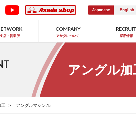
Japanese
English
NETWORK
COMPANY
RECRUI
支店・営業所
アサダについて
採用情報
NT
アングル加
加工
アングルマシン75