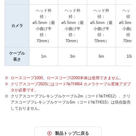
ヘッド外
ヘッド外
ヘッド外
ヘッド
径：
径：
径：
径：
ø5.5mm（最
ø5.5mm（最
ø5.5mm（最
ø5.5mm
カメラ
小曲げ半
小曲げ半
小曲げ半
小曲げ
径：
径：
径：
径：
70mm）
70mm）
70mm）
70mm
ケーブル
1m
3m
6m
10m
長さ
ロースコープ1000、ロースコープi2000本体は使用できません。
クリアスコープ2820にはコード№TH864 カメラケーブル変換アダプ
タが必要です。
クリアスコープフレキシブルケーブル2m（コード№TH012）、クリ
アスコープフレキシブルケーブル5m（コード№TH015）は現在販売
しておりません。
製品トップに戻る