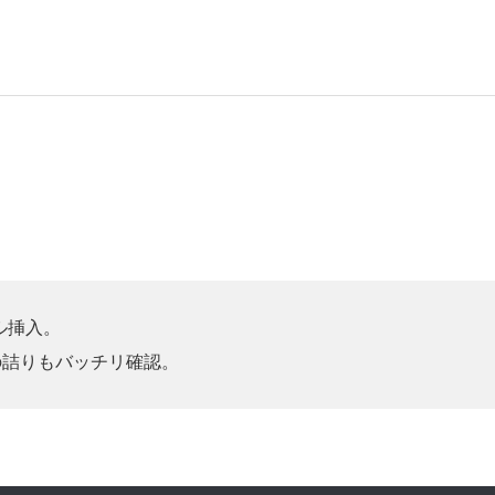
ル挿入。
の詰りもバッチリ確認。