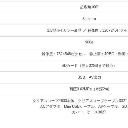
超広角160°
5cm～∞
3.5型TFTカラー液晶 ／ 解像度：320×240ピク
900g
解像度：752×548ピクセル　静止画：JPEG・動画：
SDカード（最大32GBまで対応）
USB、AV出力
耐圧0.02MPa（水深2m)
クリアスコープF800本体、クリアスコープケーブル302T
ACアダプタ、Mini USBケーブル、AVケーブル、SD
カバー、ケース302T