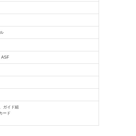
セル
ASF
、ガイド組

カード
