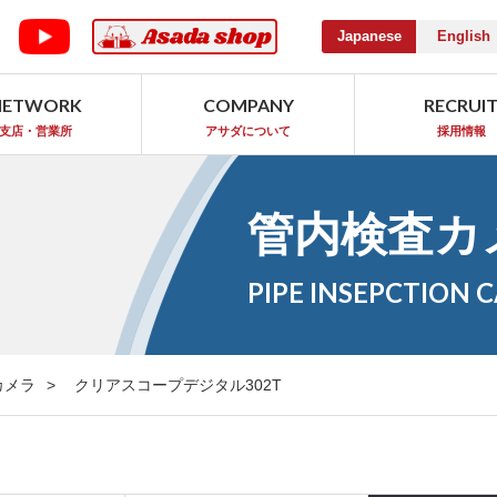
Japanese
English
NETWORK
COMPANY
RECRUI
支店・営業所
アサダについて
採用情報
管内検査カ
PIPE INSEPCTION 
カメラ
クリアスコープデジタル302T