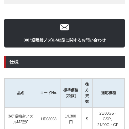
3/8"逆噴射ノズルM2型に関するお問い合わせ
仕様
後
標準価格
方
品名
コードNo.
適応機種
（税抜）
穴
数
23/80GS・
3/8"逆噴射ノズ
14,300 
HD08058
5
GSP、
ルM2型C
円
21/90G・GP 