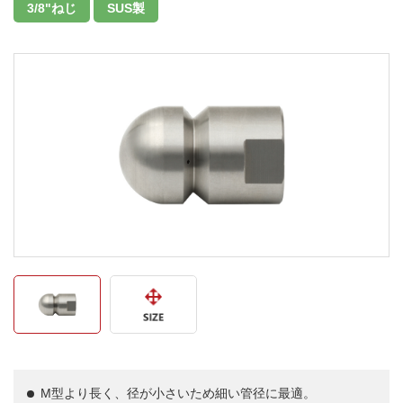
3/8"ねじ
SUS製
M型より長く、径が小さいため細い管径に最適。