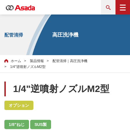
高圧洗浄機
配管清掃
ホーム
製品情報
配管清掃｜高圧洗浄機
1/4"逆噴射ノズルM2型
1/4"逆噴射ノズルM2型
オプション
1/8"ねじ
SUS製