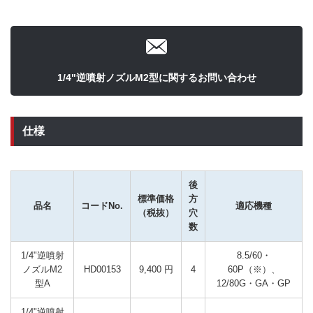
1/4"逆噴射ノズルM2型に関するお問い合わせ
仕様
後
標準価格
方
品名
コードNo.
適応機種
（税抜）
穴
数
1/4"逆噴射
8.5/60・
ノズルM2
HD00153
9,400 円
4
60P（※）、
型A
1/4"逆噴射