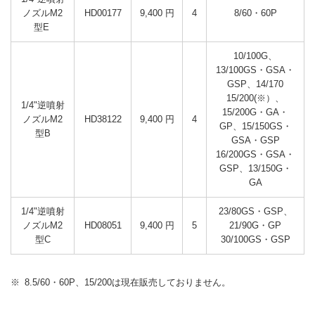
ノズルM2
HD00177
9,400 円
4
型E 
10/100G、
13/100GS・GSA・
GSP、14/170

15/200(※）、
1/4"逆噴射
15/200G・GA・
ノズルM2
HD38122
9,400 円
4
GP、15/150GS・
型B
GSA・GSP

16/200GS・GSA・
GSP、13/150G・
1/4"逆噴射
23/80GS・GSP、
ノズルM2
HD08051
9,400 円
5
21/90G・GP

型C
30/100GS・GSP
8.5/60・60P、15/200は現在販売しておりません。