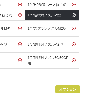
ス
1/4"HP洗管ホースねじ式
ースねじ式
1/4"逆噴射ノズルM型
ズルM型
1/4"スズランノズルM2型
ルM型
3/8"逆噴射ノズルM2型
1/2"逆噴射ノズル60/50GP
用
オプション