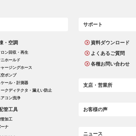
サポート
凍・空調
資料ダウンロード
フロン回収・再生
よくあるご質問
マニホールド
各種お問い合わせ
チャージングホース
真空ポンプ
スケール・計測器
支店・営業所
リークディテクタ・漏えい防止
エアコン洗浄
配管工具
お客様の声
銅管加工
バーナ
ニュース