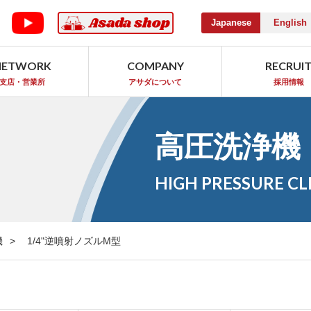
Japanese
English
NETWORK
COMPANY
RECRUI
支店・営業所
アサダについて
採用情報
高圧洗浄機
HIGH PRESSURE C
機
1/4"逆噴射ノズルM型