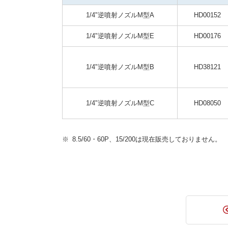
1/4"逆噴射ノズルM型A
HD00152
1/4"逆噴射ノズルM型E
HD00176
1/4"逆噴射ノズルM型B
HD38121
1/4"逆噴射ノズルM型C
HD08050
8.5/60・60P、15/200は現在販売しておりません。