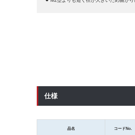
M2型よりも短く径が大きいため曲が
仕様
品名
コードNo.