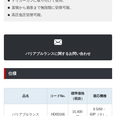
トリガーガンに取り付けて使用。
直噴から扇形まで無段階に切替可能。
高圧低圧切替可能。
バリアブルランスに関するお問い合わせ
仕様
標準価格
品名
コードNo.
適応機種
（税抜）
8.5/60・
15,400 
バリアブルランス
HD00166
60P（※）、