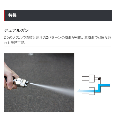
特長
デュアルガン
2つのノズルで直噴と扇形の2パターンの噴射が可能｡ 直噴射で頑固な汚
れも洗浄可能。