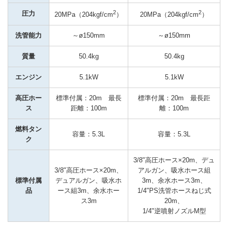
2
2
圧力
20MPa（204kgf/cm
）
20MPa（204kgf/cm
）
洗管能力
～ø150mm
～ø150mm
質量
50.4kg
50.4kg
エンジン
5.1kW
5.1kW
高圧ホー
標準付属：20m　最長
標準付属：20m　最長距
ス
距離：100m
離：100m
燃料タン
容量：5.3L
容量：5.3L
ク
3/8"高圧ホース×20m、デュ
3/8"高圧ホース×20m、
アルガン、吸水ホース組
標準付属
デュアルガン、吸水ホ
3m、余水ホース3m、
品
ース組3m、余水ホー
1/4"PS洗管ホースねじ式
ス3m
20m、

1/4"逆噴射ノズルM型