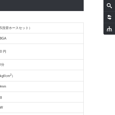
（PS洗管ホースセット）
08GA
00 円
L/分
2
kgf/cm
）
0mm
g
kW