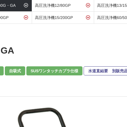
80G・GA
高圧洗浄機12/80GP
高圧洗浄機13/15
0GP
高圧洗浄機15/200GP
高圧洗浄機60/50
・GA
自吸式
SUSワンタッチカプラ仕様
水道直結要 別販売