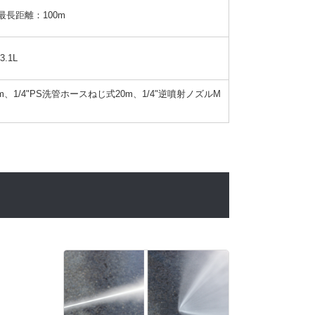
最長距離：100m
.1L
、1/4"PS洗管ホースねじ式20m、1/4"逆噴射ノズルM