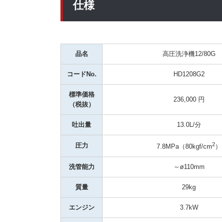
仕様
品名
高圧洗浄機12/80G
コードNo.
HD1208G2
標準価格
236,000 円
（税抜）
吐出量
13.0L/分
2
圧力
7.8MPa（80kgf/cm
）
洗管能力
～ø110mm
質量
29kg
エンジン
3.7kW