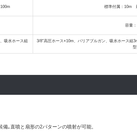
00m
標準付属：10m　
容量：3
ガン、吸水ホース組
3/8"高圧ホース×10m、バリアブルガン、吸水ホース組3m
型
装備｡直噴と扇形の2パターンの噴射が可能。