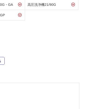
0G・GA
高圧洗浄機21/90G
GP
品