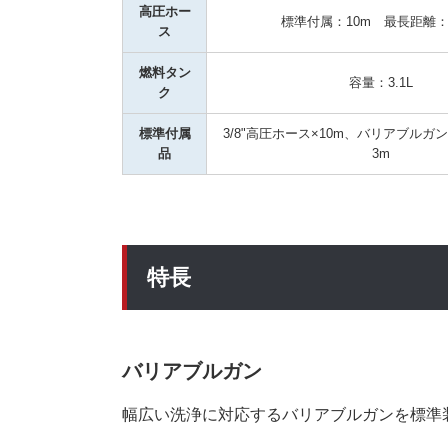
高圧ホー
標準付属：10m　最長距離：1
ス
燃料タン
容量：3.1L
ク
標準付属
3/8"高圧ホース×10m、バリアブル
品
3m
特長
バリアブルガン
幅広い洗浄に対応するバリアブルガンを標準