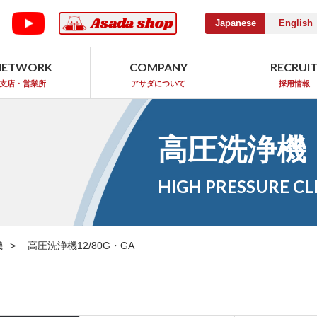
Japanese
English
NETWORK
COMPANY
RECRUI
支店・営業所
アサダについて
採用情報
高圧洗浄機
HIGH PRESSURE C
機
高圧洗浄機12/80G・GA