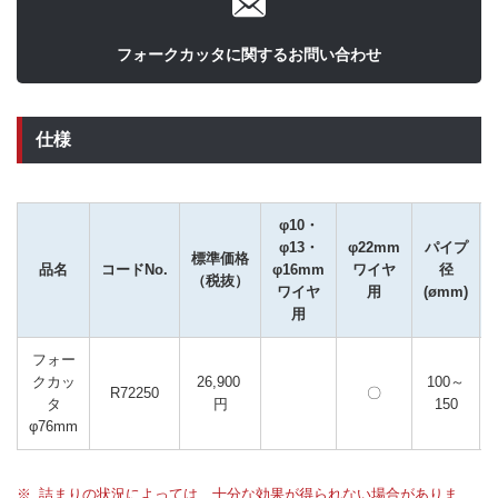
フォークカッタに関するお問い合わせ
仕様
φ10・
φ13・
φ22mm
パイプ
標準価格
品名
コードNo.
φ16mm
ワイヤ
径
（税抜）
ワイヤ
用
(ømm)
用
フォー
クカッ
26,900 
100～
R72250
〇
タ
円
150
φ76mm
詰まりの状況によっては、十分な効果が得られない場合がありま