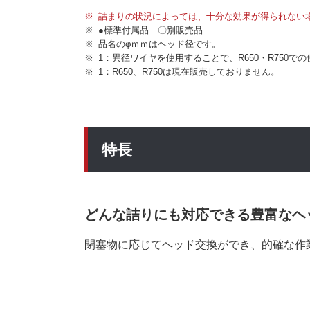
詰まりの状況によっては、十分な効果が得られない
●標準付属品 〇別販売品
品名のφｍｍはヘッド径です。
1：異径ワイヤを使用することで、R650・R750で
1：R650、R750は現在販売しておりません。
特長
どんな詰りにも対応できる豊富なヘ
閉塞物に応じてヘッド交換ができ、的確な作