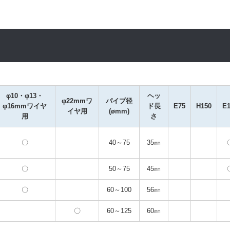
φ10・φ13・
ヘッ
φ22mmワ
パイプ径
φ16mmワイヤ
ド長
E75
H150
E1
イヤ用
(ømm)
用
さ
〇
40～75
35㎜
〇
50～75
45㎜
〇
60～100
56㎜
〇
60～125
60㎜