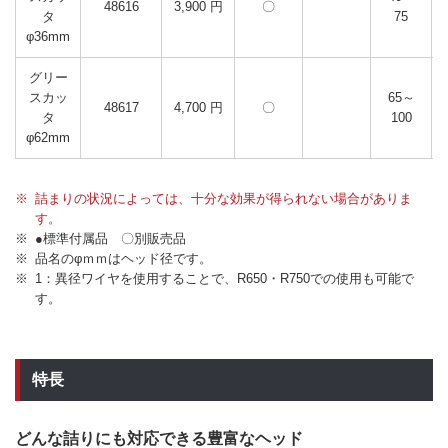
48616
3,900 円
〇
タ
75
φ36mm
グリー
スカッ
65～
48617
4,700 円
〇
タ
100
φ62mm
詰まりの状況によっては、十分な効果が得られない場合がありま
す。
●標準付属品 〇別販売品
品名のφｍｍはヘッド径です。
1：異径ワイヤを使用することで、R650・R750での使用も可能で
す。
特長
どんな詰りにも対応できる豊富なヘッド