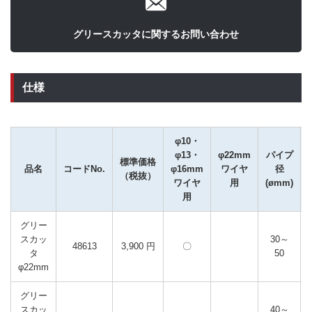
グリースカッタに関するお問い合わせ
仕様
φ10・
φ13・
φ22mm
パイプ
標準価格
品名
コードNo.
φ16mm
ワイヤ
径
（税抜）
ワイヤ
用
(ømm)
用
グリー
スカッ
30～
48613
3,900 円
〇
タ
50
φ22mm
グリー
スカッ
40～