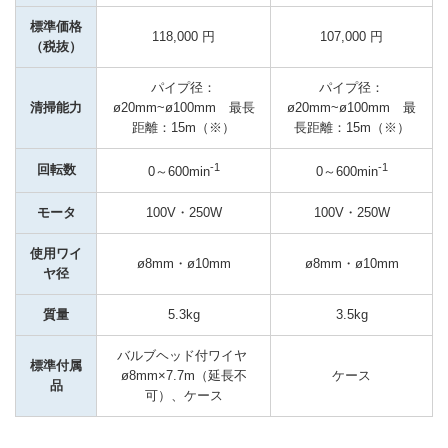
標準価格
118,000 円
107,000 円
（税抜）
パイプ径：
パイプ径：
清掃能力
ø20mm~ø100mm　最長
ø20mm~ø100mm　最
距離：15m（※）
長距離：15m（※）
-1
-1
回転数
0～600min
0～600min
モータ
100V・250W
100V・250W
使用ワイ
ø8mm・ø10mm
ø8mm・ø10mm
ヤ径
質量
5.3kg
3.5kg
バルブヘッド付ワイヤ 
標準付属
ø8mm×7.7m（延長不
ケース
品
可）、ケース