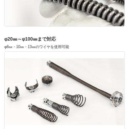
φ20㎜～φ100㎜まで対応
φ8㎜・10㎜・13㎜のワイヤを使用可能