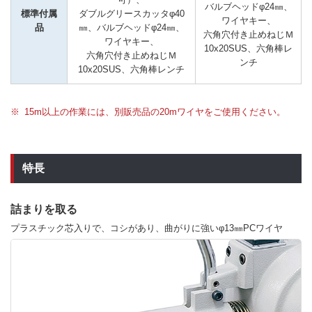
バルブヘッドφ24㎜、
標準付属
ダブルグリースカッタφ40
ワイヤキー、

品
㎜、バルブヘッドφ24㎜、
六角穴付き止めねじＭ
ワイヤキー、

10x20SUS、六角棒レ
六角穴付き止めねじＭ
ンチ
10x20SUS、六角棒レンチ
15m以上の作業には、別販売品の20mワイヤをご使用ください。
特長
詰まりを取る
プラスチック芯入りで、コシがあり、曲がりに強いφ13㎜PCワイヤ