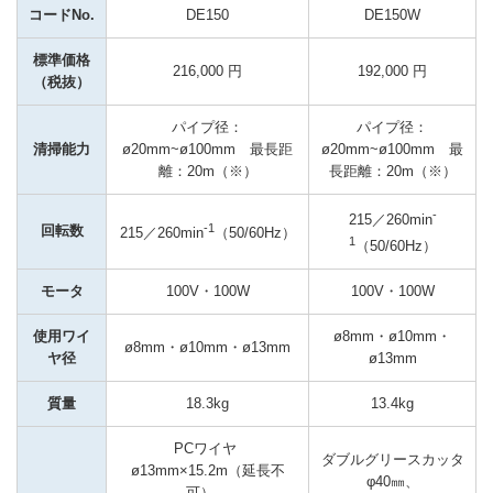
コードNo.
DE150
DE150W
標準価格
216,000 円
192,000 円
（税抜）
パイプ径：
パイプ径：
清掃能力
ø20mm~ø100mm　最長距
ø20mm~ø100mm　最
離：20m（※）
長距離：20m（※）
-
215／260min
-1
回転数
215／260min
（50/60Hz）
1
（50/60Hz）
モータ
100V・100W
100V・100W
使用ワイ
ø8mm・ø10mm・
ø8mm・ø10mm・ø13mm
ヤ径
ø13mm
質量
18.3kg
13.4kg
PCワイヤ 
ダブルグリースカッタ
ø13mm×15.2m（延長不
φ40㎜、

可）、
