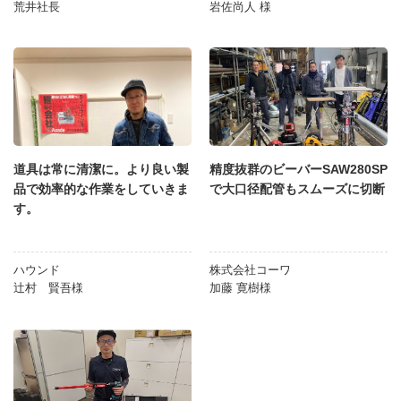
荒井社長
岩佐尚人 様
道具は常に清潔に。より良い製
精度抜群のビーバーSAW280SP
品で効率的な作業をしていきま
で大口径配管もスムーズに切断
す。
ハウンド
株式会社コーワ
辻村 賢吾様
加藤 寛樹様