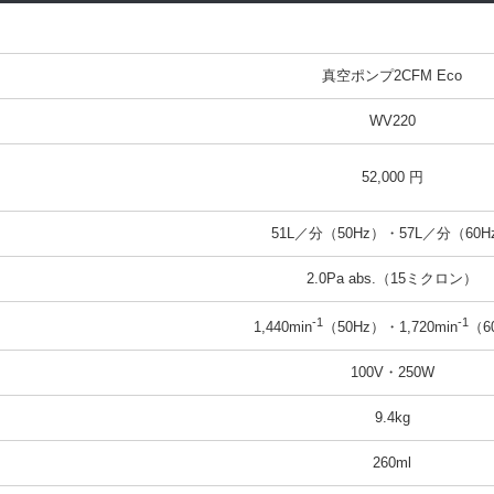
真空ポンプ2CFM Eco
WV220
52,000 円
51L／分（50Hz）・57L／分（60H
2.0Pa abs.（15ミクロン）
-1
-1
1,440min
（50Hz）・1,720min
（6
100V・250W
9.4kg
260ml