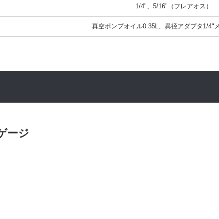
1/4"、5/16"（フレアオス）
真空ポンプオイル0.35L、異径アダプタ1/4"
ゲージ