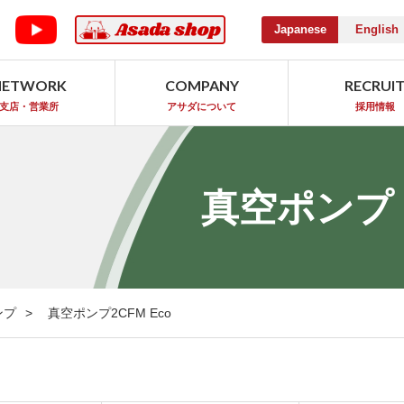
Japanese
English
NETWORK
COMPANY
RECRUI
支店・営業所
アサダについて
採用情報
真空ポンプ
ンプ
真空ポンプ2CFM Eco