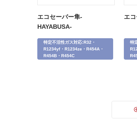
エコセーバー隼-
エコ
HAYABUSA-
特定不活性ガス対応:R32・
特
R1234yf・R1234ze・R454A・
R1
R454B・R454C
R4