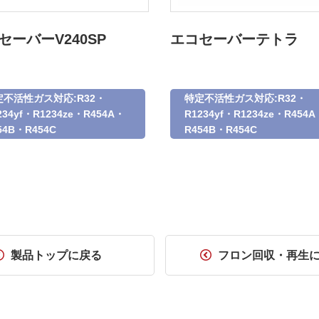
セーバーV240SP
エコセーバーテトラ
定不活性ガス対応:R32・
特定不活性ガス対応:R32・
234yf・R1234ze・R454A・
R1234yf・R1234ze・R454A
54B・R454C
R454B・R454C
製品トップに戻る
フロン回収・再生