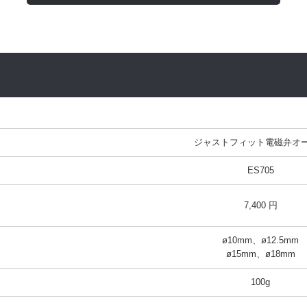
ジャストフィット電磁弁オ
ES705
7,400 円
ø10mm、ø12.5mm

ø15mm、ø18mm
100g