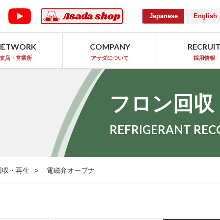
Japanese
English
NETWORK
COMPANY
RECRUI
支店・営業所
アサダについて
採用情報
フロン回収
REFRIGERANT REC
回収・再生
電磁弁オープナ