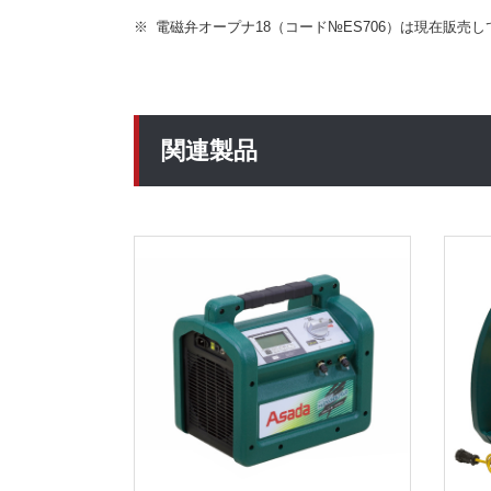
電磁弁オープナ18（コード№ES706）は現在販売
関連製品