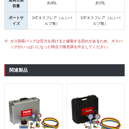
最高充填
約45L
約70L
容量
ポートサ
1/4”オスフレア（ムシバ
1/4”オスフレア（ムシバ
イズ
ルブ無）
ルブ無）
ガス回収バッグは圧力を掛けると破裂する恐れがあるため、ガスバ
ッグがいっぱいになった時点で移充填を中止してください。
関連製品