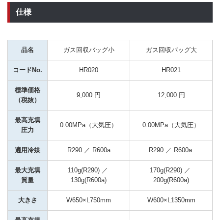
仕様
品名
ガス回収バッグ小
ガス回収バッグ大
コードNo.
HR020
HR021
標準価格
9,000 円
12,000 円
（税抜）
最高充填
0.00MPa（大気圧）
0.00MPa（大気圧）
圧力
適用冷媒
R290 ／ R600a
R290 ／ R600a 
最大充填
110g(R290) ／ 
170g(R290) ／ 
質量
130g(R600a)
200g(R600a)
大きさ
W650×L750mm
W600×L1350mm