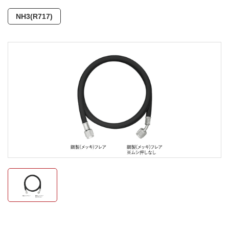
NH3(R717)