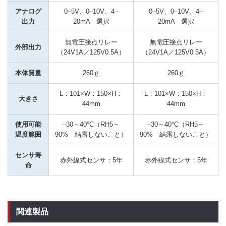
アナログ
0–5V、0–10V、4–
0–5V、0–10V、4–
出力
20mA　選択
20mA　選択
無電圧接点リレー
無電圧接点リレー
外部出力
（24V1A／125V0.5A）
（24V1A／125V0.5A）
本体質量
260ｇ
260ｇ
L：101×W：150×H：
L：101×W：150×H：
大きさ
44mm
44mm
使用可能
–30～40°C（RH5～
–30～40°C（RH5～
温度範囲
90%　結露しないこと）
90%　結露しないこと）
センサ寿
赤外線式センサ：5年
赤外線式センサ：5年
命
関連製品