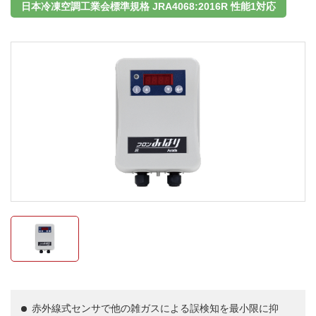
日本冷凍空調工業会標準規格 JRA4068:2016R 性能1対応
赤外線式センサで他の雑ガスによる誤検知を最小限に抑