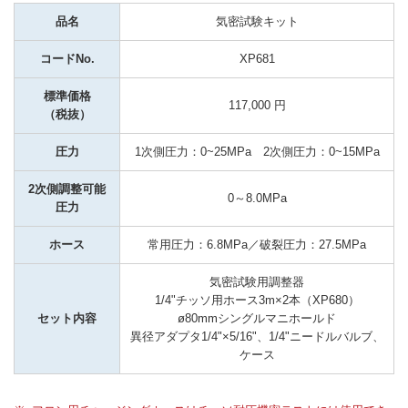
品名
気密試験キット
コードNo.
XP681
標準価格
117,000 円
（税抜）
圧力
1次側圧力：0~25MPa　2次側圧力：0~15MPa
2次側調整可能
0～8.0MPa
圧力
ホース
常用圧力：6.8MPa／破裂圧力：27.5MPa
気密試験用調整器

1/4"チッソ用ホース3m×2本（XP680）

セット内容
ø80mmシングルマニホールド

異径アダプタ1/4"×5/16"、1/4"ニードルバルブ、
ケース