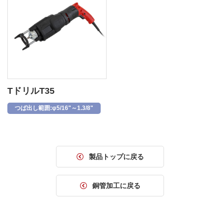
TドリルT35
つば出し範囲:φ5/16"～1.3/8"
製品トップに戻る
銅管加工に戻る