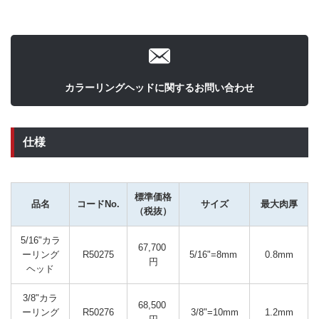
カラーリングヘッドに関するお問い合わせ
仕様
標準価格
品名
コードNo.
サイズ
最大肉厚
（税抜）
5/16"カラ
67,700 
ーリング
R50275
5/16"=8mm 
0.8mm
円
ヘッド
3/8"カラ
68,500 
ーリング
R50276
3/8"=10mm
1.2mm