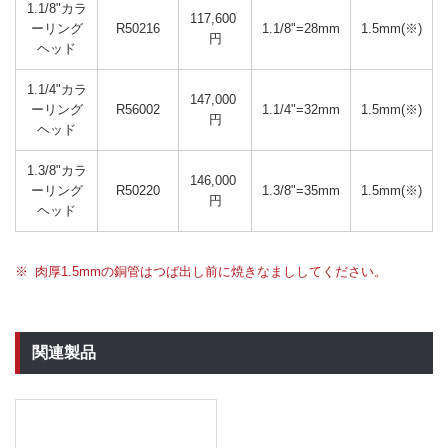
1.1/8"カラ
117,600 
ーリング
R50216
1.1/8"=28mm
1.5mm(※)
円
ヘッド
1.1/4"カラ
147,000 
ーリング
R56002
1.1/4"=32mm
1.5mm(※)
円
ヘッド
1.3/8"カラ
146,000 
ーリング
R50220
1.3/8"=35mm
1.5mm(※)
円
ヘッド
肉厚1.5mmの銅管はつば出し前に焼きなまししてください。
関連製品