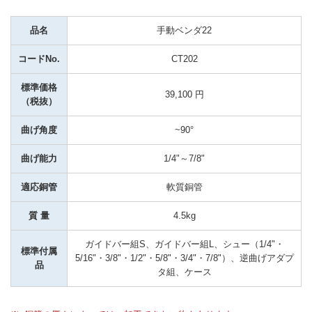
品名
手動ベンダ22
コードNo.
CT202
標準価格
39,100 円
（税抜）
曲げ角度
~90°
曲げ能力
1/4"～7/8"
適応銅管
軟質銅管
質 量
4.5kg
ガイドバー組S、ガイドバー組L、シュー（1/4"・
標準付属
5/16"・3/8"・1/2"・5/8"・3/4"・7/8"）、逆曲げアダプ
品
タ組、ケース