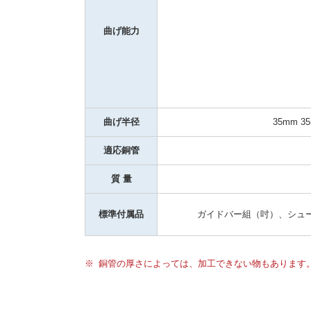
曲げ能力
曲げ半径
35mm 3
適応銅管
質 量
標準付属品
ガイドバー組（吋）、シュー（3/8
銅管の厚さによっては、加工できない物もあります