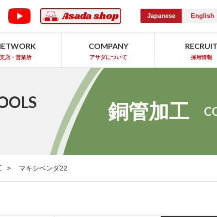
Japanese
English
NETWORK
COMPANY
RECRUI
支店・営業所
アサダについて
採用情報
OOLS
銅管加工
C
工
マキシベンダ22