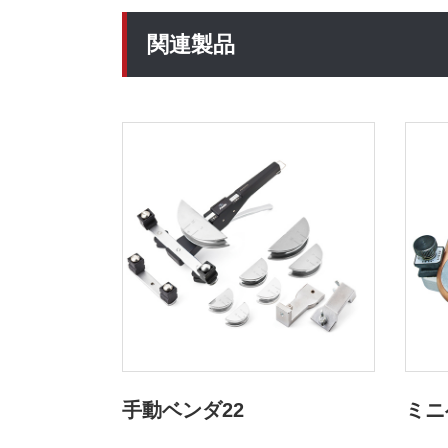
関連製品
手動ベンダ22
ミニ