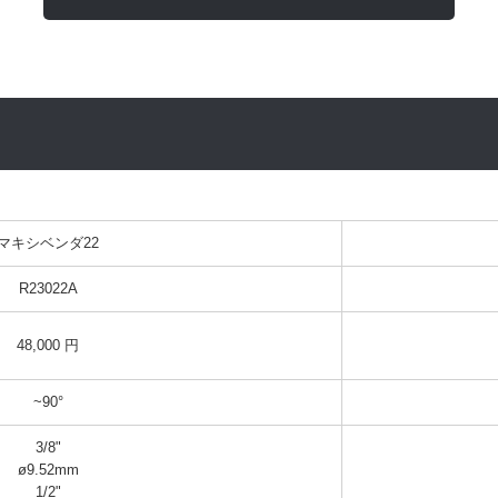
マキシベンダ22
R23022A
48,000 円
~90°
3/8"

ø9.52mm

1/2"
