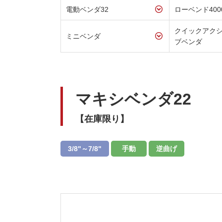
電動ベンダ32
ローベンド4000
クイックアク
ミニベンダ
ブベンダ
マキシベンダ22
【在庫限り】
3/8"～7/8"
手動
逆曲げ