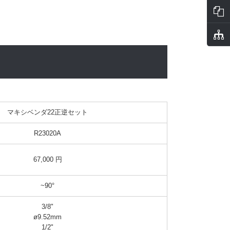
マキシベンダ22正逆セット
R23020A
67,000 円
~90°
3/8"

ø9.52mm

1/2"
