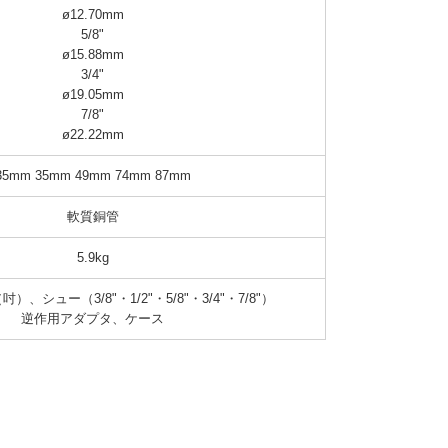
ø12.70mm

5/8"

ø15.88mm

3/4"

ø19.05mm

7/8"

ø22.22mm
35mm 35mm 49mm 74mm 87mm
軟質銅管
5.9kg
、シュー（3/8"・1/2"・5/8"・3/4"・7/8"）

逆作用アダプタ、ケース