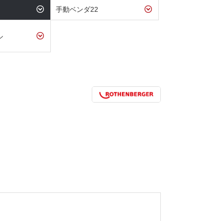
手動ベンダ22
ル