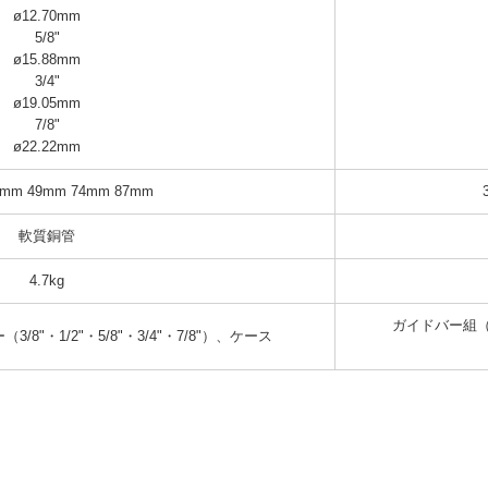
ø12.70mm

5/8"

ø15.88mm

3/4"

ø19.05mm

7/8"

ø22.22mm
5mm 49mm 74mm 87mm
軟質銅管
4.7kg
ガイドバー組（吋）
"・1/2"・5/8"・3/4"・7/8"）、ケース
。