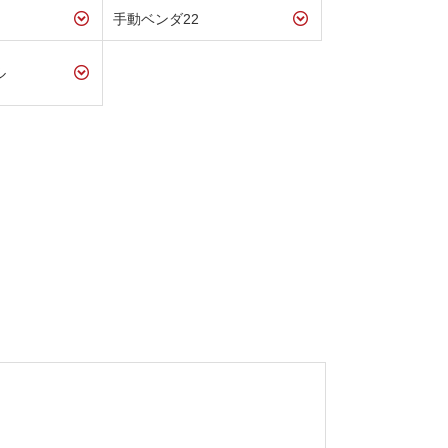
手動ベンダ22
ル