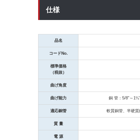
仕様
品名
コードNo.
標準価格
（税抜）
曲げ角度
曲げ能力
銅 管：5/8"～1
適応銅管
軟質銅管、半硬質
質 量
電 源