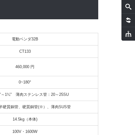
電動ベンダ32B
CT133
460,000 円
0~180°
8"～1¼"　薄肉ステンレス管：20～25SU
半硬質銅管、硬質銅管(※）、薄肉SUS管
14.5kg（本体)
100V・1600W