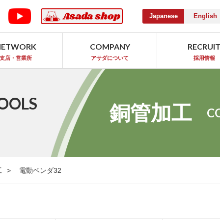
Japanese
English
NETWORK
COMPANY
RECRUI
支店・営業所
アサダについて
採用情報
OOLS
銅管加工
C
工
電動ベンダ32