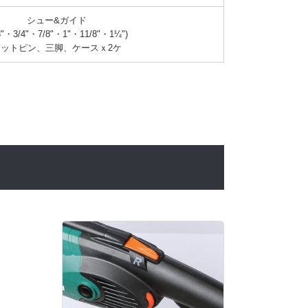
シュー&ガイド

8"・3/4"・7/8"・1"・11/8"・1¼")

セットピン、三脚、ケースｘ2ケ