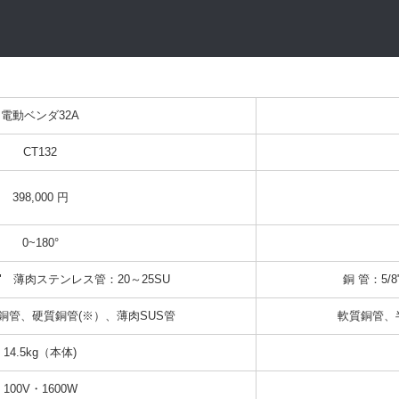
電動ベンダ32A
CT132
398,000 円
0~180°
¼"　薄肉ステンレス管：20～25SU
銅 管：5/
銅管、硬質銅管(※）、薄肉SUS管
軟質銅管、
14.5kg（本体)
100V・1600W