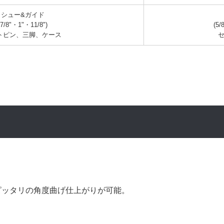
シュー&ガイド

(7/8"・1"・11/8")

(5/
トピン、三脚、ケース
ピッタリの角度曲げ仕上がりが可能。