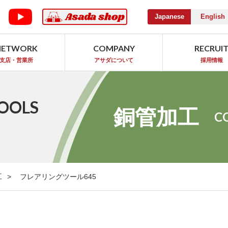
Japanese
English
NETWORK
COMPANY
RECRUI
支店・営業所
アサダについて
採用情報
OOLS
銅管加工
C
工
フレアリングツール645