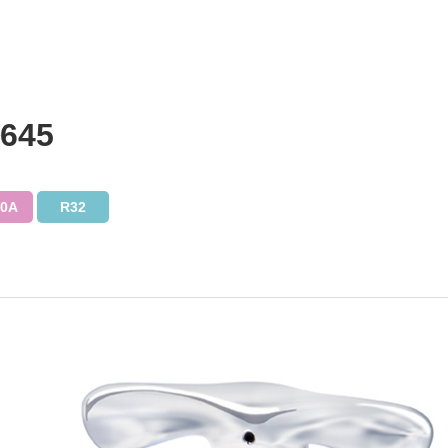
45
10A
R32