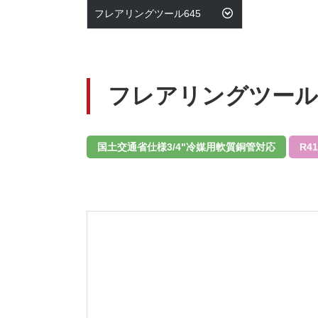
フレアリングツール645
フレアリングツール6
国土交通省仕様3/4"冷媒用軟質銅管対応
R4