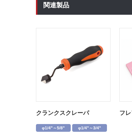
関連製品
クランクスクレーパ
フレ
φ1/4"～5/8"
φ1/4"～3/4"