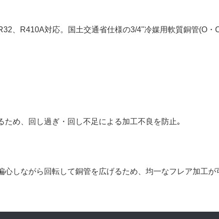
"・3/4"R32、R410A対応。国土交通省仕様の3/4"冷媒用軟質銅管(O・
るため、回し過ぎ・回し不足による加工不良を防止｡
偏心しながら回転して銅管を広げるため、均一なフレア加工が