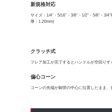
新規格対応
サイズ：1/4"・5/16"・3/8"・1/2"・5/8
厚：1.20mm)
クラッチ式
フレア加工が完了するとハンドルが空回りす
偏心コーン
コーンの先端が銅管の中心に位置したまま、