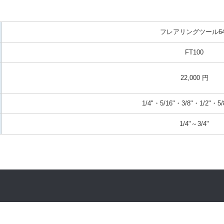
フレアリングツール64
FT100
22,000 円
1/4"・5/16"・3/8"・1/2"・5/
1/4"～3/4"