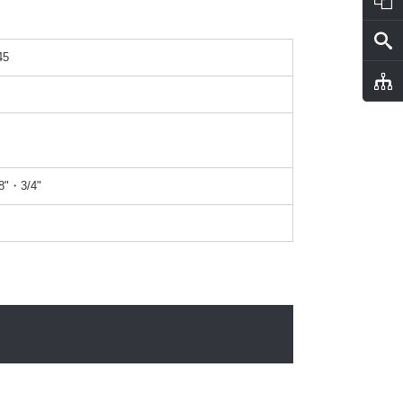
5
8"・3/4"